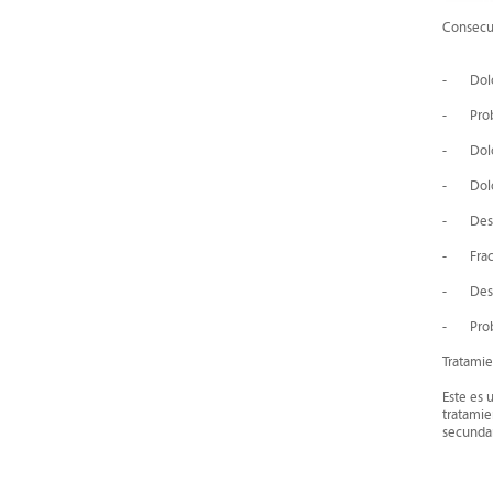
Consecu
- Dolor
- Probl
- Dolor
- Dolor
- Desga
- Fract
- Destru
- Probl
Tratamie
Este es 
tratamie
secundar