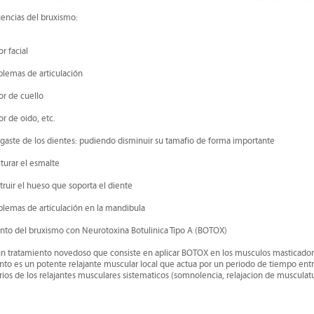
encias del bruxismo:
 facial
emas de articulación
 de cuello
 de oido, etc.
ste de los dientes: pudiendo disminuir su tamafio de forma importante
urar el esmalte
ir el hueso que soporta el diente
emas de articulación en la mandibula
nto del bruxismo con Neurotoxina Botulinica Tipo A (BOTOX)
un tratamiento novedoso que consiste en aplicar BOTOX en los musculos masticadores
nto es un potente relajante muscular local que actua por un periodo de tiempo entr
ios de los relajantes musculares sistematicos (somnolencia, relajacion de musculatur