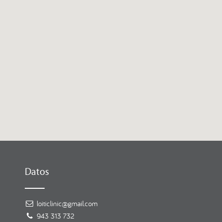
Datos
loiticlinic@gmail.com
943 313 732