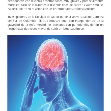
periodontitis con distintas enfermedades muy graves y potencialmente
mortales, caso de la diabetes o distintos tipos de cáncer. Y asimismo, se
ha descubierto su relación con las enfermedades cardiovasculares,.
Investigadores de la
Facultad de Medicina de la Universidad de Carolina
del Sur
en Columbia (EE.UU.) muestra que,
con independencia de la
gravedad de la enfermedad, las personas con periodontitis tienen un
riesgo hasta dos veces mayor de sufrir un ictus isquémico
.