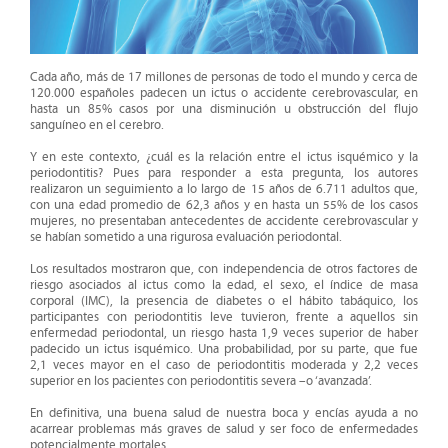
Cada año, más de 17 millones de personas de todo el mundo y cerca de
120.000 españoles padecen un ictus o accidente cerebrovascular, en
hasta un 85% casos por una disminución u obstrucción del flujo
sanguíneo en el cerebro.
Y en este contexto, ¿cuál es la relación entre el ictus isquémico y la
periodontitis? Pues para responder a esta pregunta, los autores
realizaron un seguimiento a lo largo de 15 años de 6.711 adultos que,
con una edad promedio de 62,3 años y en hasta un 55% de los casos
mujeres, no presentaban antecedentes de accidente cerebrovascular y
se habían sometido a una rigurosa evaluación periodontal.
Los resultados mostraron que, con independencia de otros factores de
riesgo asociados al ictus como la edad, el sexo, el índice de masa
corporal (IMC), la presencia de diabetes o el hábito tabáquico, l
os
participantes con periodontitis leve tuvieron, frente a aquellos sin
enfermedad periodontal, un riesgo hasta 1,9 veces superior de haber
padecido un ictus isquémico. Una probabilidad, por su parte, que fue
2,1 veces mayor en el caso de periodontitis moderada y 2,2 veces
superior en los pacientes con periodontitis severa
–o ‘avanzada’.
En definitiva, una buena salud de nuestra boca y encías ayuda a no
acarrear problemas más graves de salud y ser foco de enfermedades
potencialmente mortales.