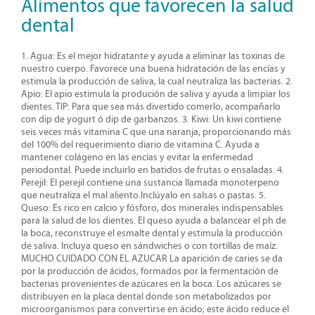
Alimentos que favorecen la salud
dental
1. Agua:
Es el mejor hidratante y ayuda a eliminar las toxinas de
nuestro cuerpo. Favorece una buena hidratación de las encías y
estimula la producción de saliva, la cual neutraliza las bacterias.
2.
Apio:
El apio estimula la produción de saliva y ayuda a limpiar los
dientes. TIP: Para que sea más divertido comerlo, acompañarlo
con dip de yogurt ó dip de garbanzos.
3. Kiwi:
Un kiwi contiene
seis veces más vitamina C que una naranja, proporcionando más
del 100% del requerimiento diario de vitamina C. Ayuda a
mantener colágeno en las encías y evitar la enfermedad
periodontal. Puede incluirlo en batidos de frutas o ensaladas.
4.
Perejil:
El perejil contiene una sustancia llamada monoterpeno
que neutraliza el mal
aliento.Inclúyalo
en salsas o pastas.
5.
Queso:
Es rico en calcio y fósforo, dos minerales indispensables
para la salud de los dientes. El queso ayuda a balancear el ph de
la boca, reconstruye el esmalte dental y estimula la producción
de saliva. Incluya queso en sándwiches o con tortillas de maíz.
MUCHO CUIDADO CON EL AZUCAR
La aparición de caries se da
por la producción de ácidos, formados por la fermentación de
bacterias provenientes de azúcares en la boca. Los azúcares se
distribuyen en la placa dental donde son metabolizados por
microorganismos para convertirse en ácido; este ácido reduce el