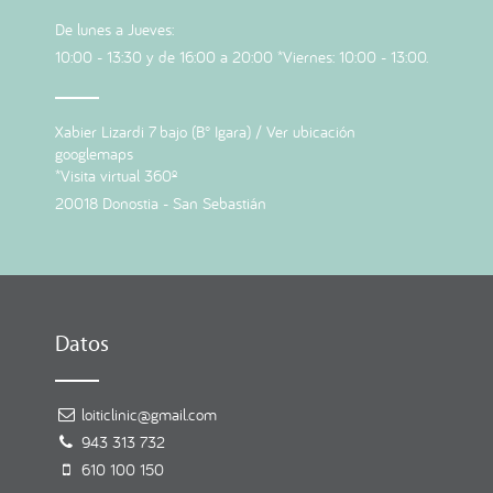
De lunes a Jueves:
10:00 - 13:30 y de 16:00 a 20:00 *Viernes: 10:00 - 13:00.
Xabier Lizardi 7 bajo (B° Igara) /
Ver ubicación
googlemaps
*Visita virtual 360º
20018 Donostia - San Sebastián
Datos
loiticlinic@gmail.com
943 313 732
610 100 150