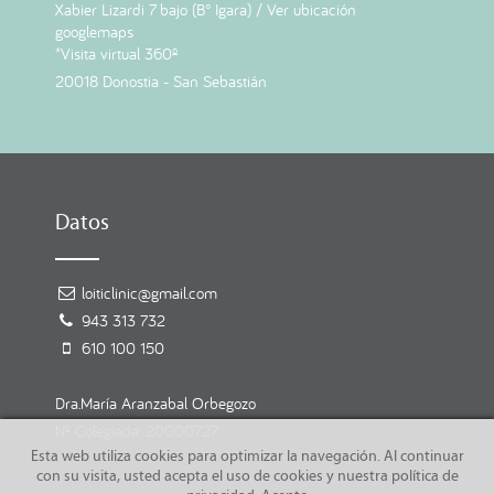
Xabier Lizardi 7 bajo (B° Igara) /
Ver ubicación
googlemaps
*Visita virtual 360º
20018 Donostia - San Sebastián
Datos
loiticlinic@gmail.com
943 313 732
610 100 150
Dra.María Aranzabal Orbegozo
Nº Colegiada: 20000727
Esta web utiliza cookies para optimizar la navegación. Al continuar
con su visita, usted acepta el uso de cookies y nuestra política de